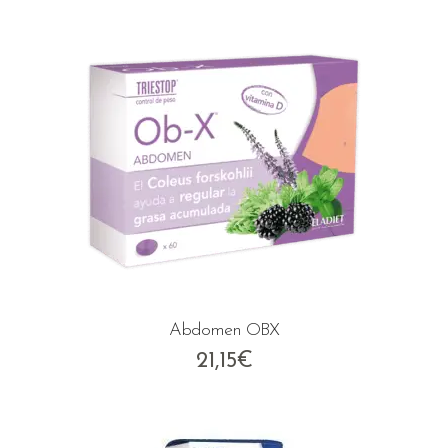
original
actual
era:
es:
50,80€.
31,95€.
Abdomen OBX
21,15
€