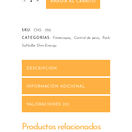
Sanube
AÑADIR AL CARRITO
17,95€.
11,95€.
Té
Slim-
SKU:
CNS - 052
tox
CATEGORÍAS:
Fitoterapia
,
Control de peso
,
Pack
quantity
SaNuBe Slim-Energy
DESCRIPCIÓN
INFORMACIÓN ADICIONAL
VALORACIONES (0)
Productos relacionados