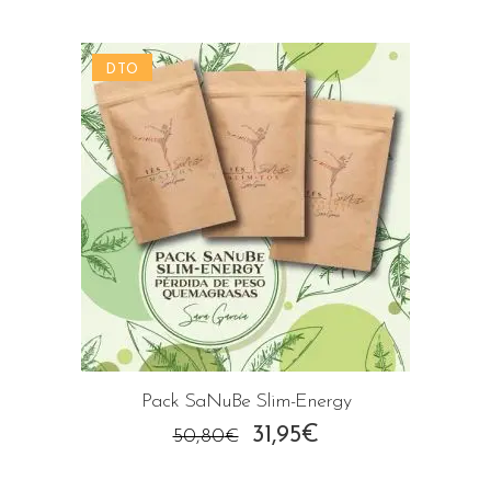
DTO
Pack SaNuBe Slim-Energy
El
El
31,95
€
50,80
€
precio
precio