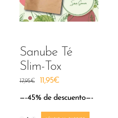
Sanube Té
Slim-Tox
EL
EL
11,95
€
17,95
€
PRECIO
PRECIO
—-45% de descuento—-
ORIGINAL
ACTUAL
ERA:
ES: